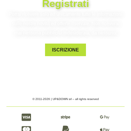
Registrati
Potrai ricevere solo ed unicamente tutte le informazioni
sulle nostre novità ed offerte riservate. Non riceverai
mai nessuna pubblicità indesiderata, da nessuno!
ISCRIZIONE
© 2011-2026 | UP&DOWN srl – all rights reserved