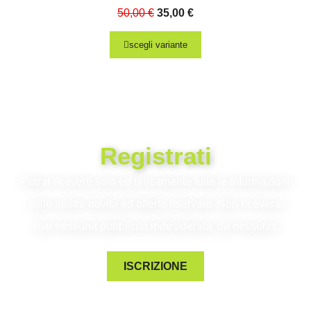
50,00
€
35,00
€
scegli variante
Registrati
Potrai ricevere solo ed unicamente tutte le informazioni
sulle nostre novità ed offerte riservate. Non riceverai
mai nessuna pubblicità indesiderata, da nessuno!
ISCRIZIONE