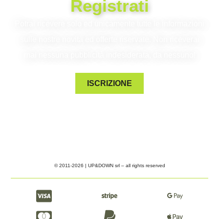
Registrati
Potrai ricevere solo ed unicamente tutte le informazioni
sulle nostre novità ed offerte riservate. Non riceverai
mai nessuna pubblicità indesiderata, da nessuno!
ISCRIZIONE
© 2011-2026 | UP&DOWN srl – all rights reserved