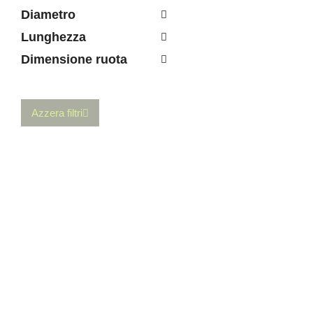
Diametro
Lunghezza
Dimensione ruota
Forcella LITES
Disk 1-1/8
Azzera filtri
59
aggiungi
Serie Sterzo CAN
C