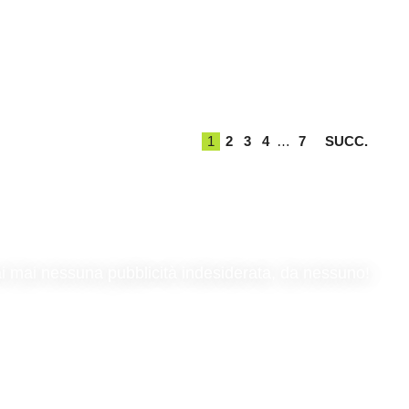
1
2
3
4
…
7
SUCC.
rai mai nessuna pubblicità indesiderata, da nessuno!