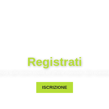
€
39,90
€
 al carrello
Registrati
zioni sulle nostre novità ed offerte riservate. Non riceve
ISCRIZIONE