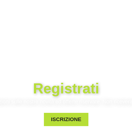
Registrati
zioni sulle nostre novità ed offerte riservate. Non riceve
ISCRIZIONE