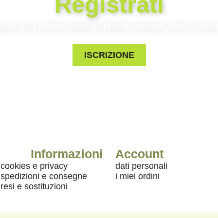
Registrati
zioni sulle nostre novità ed offerte riservate. Non riceve
ISCRIZIONE
Informazioni
Account
cookies e privacy
dati personali
spedizioni e consegne
i miei ordini
resi e sostituzioni