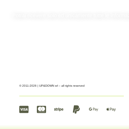
Potrai ricevere solo ed unicamente tutte le informa
© 2011-2026 | UP&DOWN srl – all rights reserved