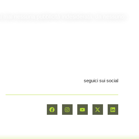
rai mai nessuna pubblicità indesiderata, da nessuno!
seguici sui social