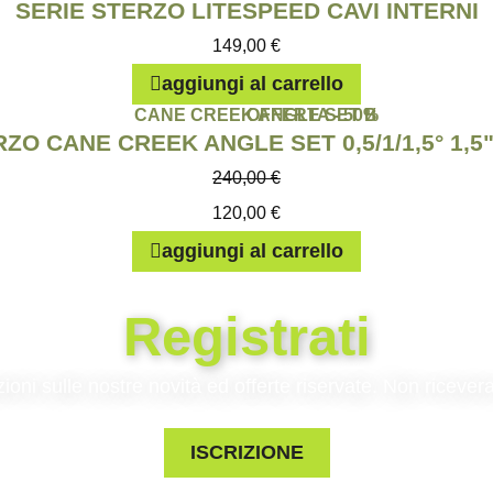
SERIE STERZO LITESPEED CAVI INTERNI
149,00
€
aggiungi al carrello
OFFERTA - 50%
ZO CANE CREEK ANGLE SET 0,5/1/1,5° 1,5
240,00
€
120,00
€
aggiungi al carrello
Registrati
zioni sulle nostre novità ed offerte riservate. Non riceve
ISCRIZIONE