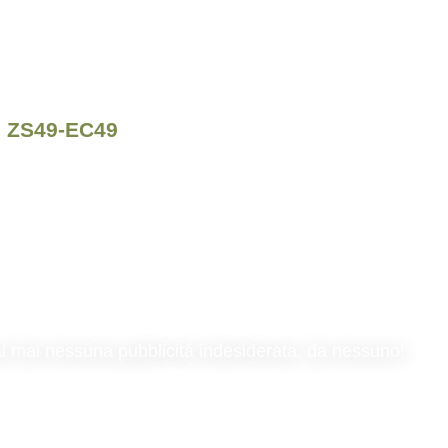
" ZS49-EC49
rai mai nessuna pubblicità indesiderata, da nessuno!