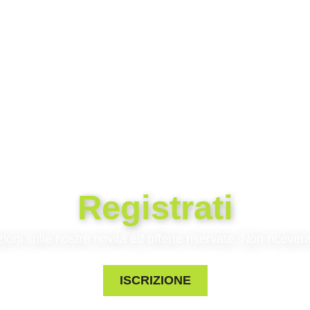
Registrati
zioni sulle nostre novità ed offerte riservate. Non riceve
ISCRIZIONE