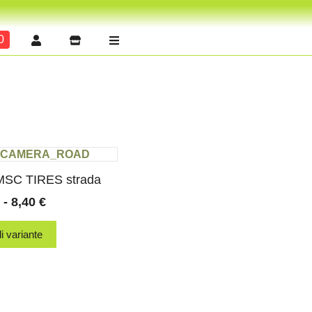
0
 MSC TIRES strada
-
8,40
€
i variante