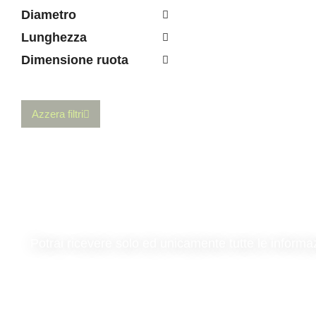
Diametro
Lunghezza
Dimensione ruota
Azzera filtri
Potrai ricevere solo ed unicamente tutte le informa