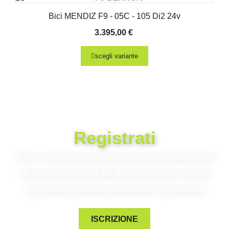
Bici MENDIZ F9 - 05C - 105 Di2 24v
3.395,00
€
scegli variante
Registrati
Potrai ricevere solo ed unicamente tutte le informazioni
sulle nostre novità ed offerte riservate. Non riceverai
mai nessuna pubblicità indesiderata, da nessuno!
ISCRIZIONE