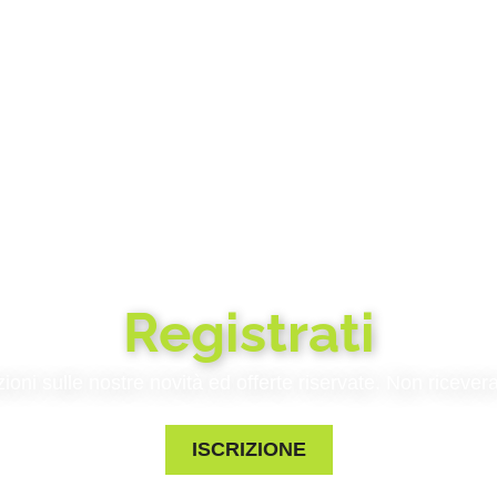
Registrati
zioni sulle nostre novità ed offerte riservate. Non riceve
ISCRIZIONE