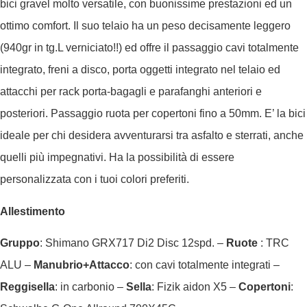
bici gravel molto versatile, con buonissime prestazioni ed un
ottimo comfort. Il suo telaio ha un peso decisamente leggero
(940gr in tg.L verniciato!!) ed offre il passaggio cavi totalmente
integrato, freni a disco, porta oggetti integrato nel telaio ed
attacchi per rack porta-bagagli e parafanghi anteriori e
posteriori. Passaggio ruota per copertoni fino a 50mm. E’ la bici
ideale per chi desidera avventurarsi tra asfalto e sterrati, anche
quelli più impegnativi. Ha la possibilità di essere
personalizzata con i tuoi colori preferiti.
Allestimento
Gruppo
: Shimano GRX717 Di2 Disc 12spd. –
Ruote
: TRC
ALU –
Manubrio+Attacco
: con cavi totalmente integrati –
Reggisella
: in carbonio –
Sella
: Fizik aidon X5 –
Copertoni
: