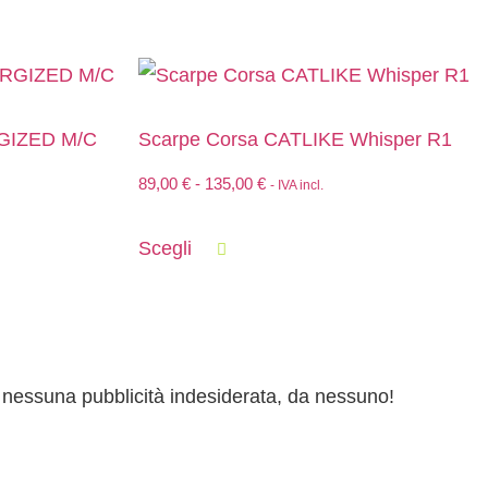
GIZED M/C
Scarpe Corsa CATLIKE Whisper R1
89,00
€
-
135,00
€
- IVA incl.
Scegli
ai nessuna pubblicità indesiderata, da nessuno!