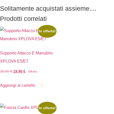
Solitamente acquistati assieme....
Prodotti correlati
In offerta!
Supporto Attacco E Manubrio
XPLOVA E5/E7
25,00
€
19,90
€
- IVA incl.
Aggiungi al carrello
In offerta!