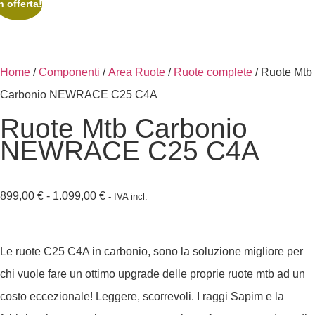
n offerta!
Home
/
Componenti
/
Area Ruote
/
Ruote complete
/ Ruote Mtb
Carbonio NEWRACE C25 C4A
Ruote Mtb Carbonio
NEWRACE C25 C4A
899,00
€
-
1.099,00
€
- IVA incl.
Le ruote C25 C4A in carbonio, sono la soluzione migliore per
chi vuole fare un ottimo upgrade delle proprie ruote mtb ad un
costo eccezionale! Leggere, scorrevoli. I raggi Sapim e la