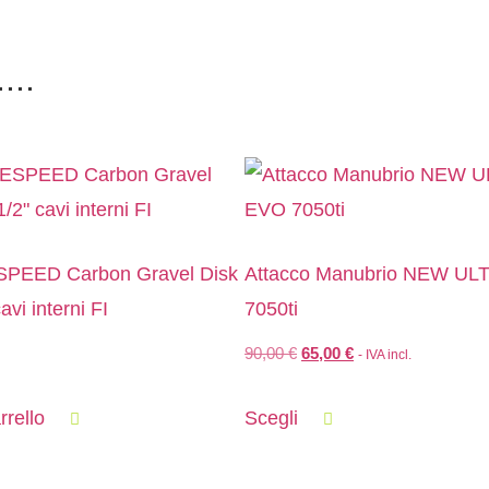
...
ESPEED Carbon Gravel Disk
Attacco Manubrio NEW U
avi interni FI
7050ti
90,00
€
65,00
€
- IVA incl.
rrello
Scegli