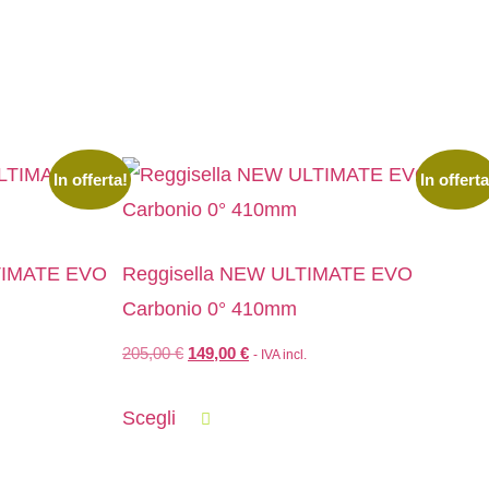
In offerta!
In offerta
LTIMATE EVO
Reggisella NEW ULTIMATE EVO
Carbonio 0° 410mm
205,00
€
149,00
€
- IVA incl.
Scegli