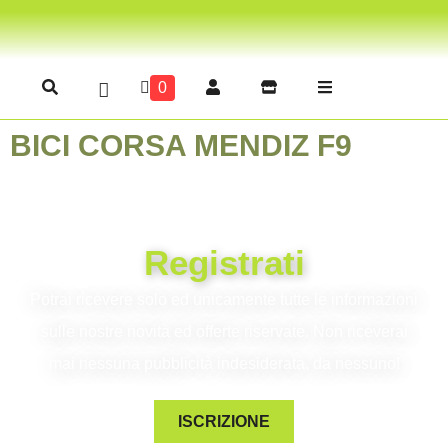
0
BICI CORSA MENDIZ F9
Registrati
Potrai ricevere solo ed unicamente tutte le informazioni
sulle nostre novità ed offerte riservate. Non riceverai
mai nessuna pubblicità indesiderata, da nessuno!
ISCRIZIONE