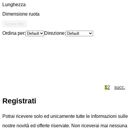
Lunghezza
Dimensione ruota
Azzera filtri
Ordina per:
Direzione:
Bici elettrica THOMPSON BC-S strada - 105
12v
3.799,00
€
scegli variante
1
2
succ.
Registrati
Potrai ricevere solo ed unicamente tutte le informazioni sulle
nostre novità ed offerte riservate. Non riceverai mai nessuna