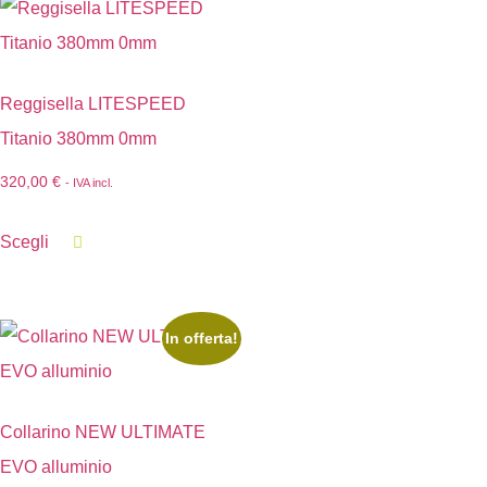
Reggisella LITESPEED
Titanio 380mm 0mm
320,00
€
- IVA incl.
Scegli
In offerta!
Collarino NEW ULTIMATE
EVO alluminio