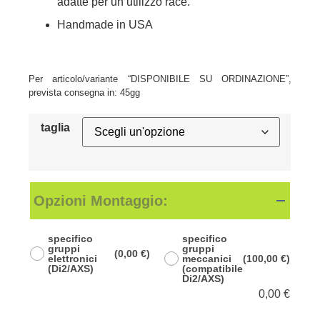
adatte per un utilizzo race.
Handmade in USA
Per articolo/variante “DISPONIBILE SU ORDINAZIONE”,
prevista consegna in: 45gg
taglia
Opzioni Montaggio:
specifico
specifico
gruppi
gruppi
(0,00 €)
elettronici
meccanici
(100,00 €)
(Di2/AXS)
(compatibile
Di2/AXS)
0,00
€