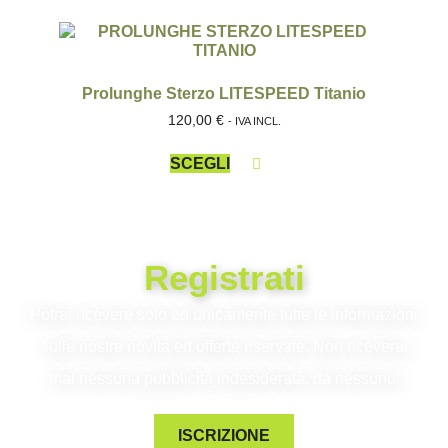
Prolunghe Sterzo LITESPEED Titanio
120,00
€
- IVA INCL.
SCEGLI
Registrati
Potrai ricevere solo ed unicamente tutte le informazioni
sulle nostre novità ed offerte riservate. Non riceverai
mai nessuna pubblicità indesiderata, da nessuno!
ISCRIZIONE