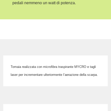
pedali nemmeno un watt di potenza.
Tomaia realizzata con microfibra traspirante
MYCRO
e
tagli
laser
per incrementare ulteriormente l’aerazione della scarpa.