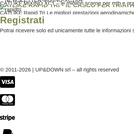
CATLIKE MIXINO XC1 – le migliori scarpe per mtb e gra
CATLIKE RAPID TRI - IL CASCO PER TRIA
CATLIKE Rapid Tri Le migliori prestazioni aerodinamiche
Registrati
Potrai ricevere solo ed unicamente tutte le informazioni 
© 2011-2026 | UP&DOWN srl – all rights reserved