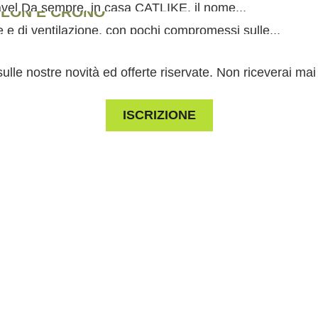
LEGGI
vel Da sempre, in casa CATLIKE, il nome...
THLON E CRONO
LEGGI
 e di ventilazione, con pochi compromessi sulle...
LEGGI
sulle nostre novità ed offerte riservate. Non riceverai m
ISCRIZIONE