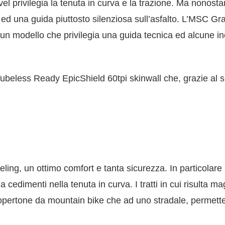
vel
privilegia la tenuta in curva e la trazione. Ma nonosta
 ed una guida piuttosto silenziosa sull’asfalto. L’
MSC Gra
È un modello che privilegia una guida tecnica ed alcune in
beless Ready EpicShield 60tpi skinwall che, grazie al su
ing, un ottimo comfort e tanta sicurezza. In particolare su
a cedimenti nella tenuta in curva. I tratti in cui risulta
copertone da mountain bike che ad uno stradale, permette 