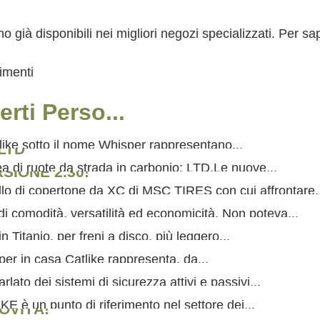
 già disponibili nei migliori negozi specializzati. Per s
dimenti
erti Perso...
like sotto il nome Whisper rappresentano...
LTD
LEGGI
di ruote da strada in carbonio: LTD.Le nuove...
SIONE 2.30!
LEGGI
llo di copertone da XC di MSC TIRES con cui affrontare..
LEGGI
i comodità, versatilità ed economicità. Non poteva...
LEGGI
 Titanio, per freni a disco, più leggero...
LEGGI
per in casa Catlike rappresenta, da...
LEGGI
lato dei sistemi di sicurezza attivi e passivi...
LEGGI
E è un punto di riferimento nel settore dei...
OVITÀ!