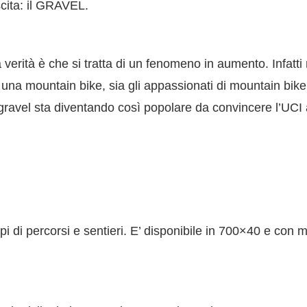
ita: il
GRAVEL
.
verità è che si tratta di un fenomeno in aumento. Infatti r
e una mountain bike, sia gli appassionati di mountain bi
l gravel sta diventando così popolare da convincere l’UC
i tipi di percorsi e sentieri. E’ disponibile in 700×40 e