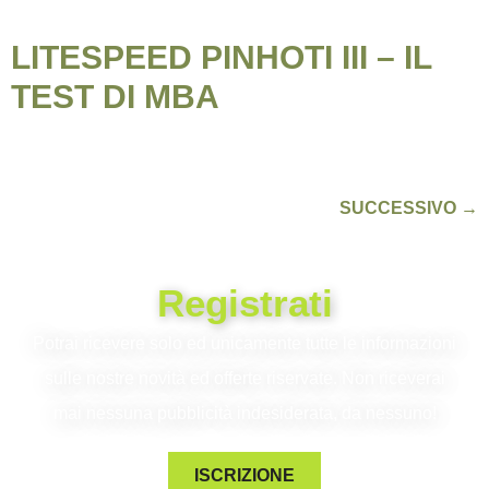
LITESPEED PINHOTI III – IL
TEST DI MBA
SUCCESSIVO
→
Registrati
Potrai ricevere solo ed unicamente tutte le informazioni
sulle nostre novità ed offerte riservate. Non riceverai
mai nessuna pubblicità indesiderata, da nessuno!
ISCRIZIONE