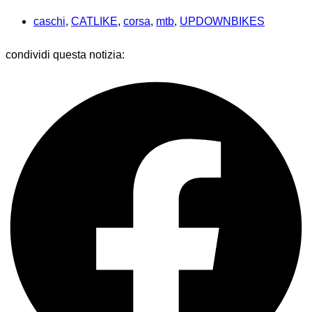
caschi
,
CATLIKE
,
corsa
,
mtb
,
UPDOWNBIKES
condividi questa notizia: