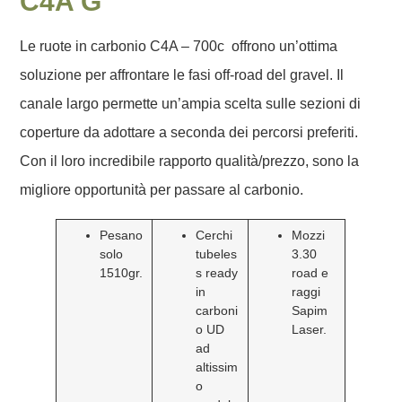
C4A G
Le ruote in carbonio C4A – 700c offrono un’ottima
soluzione per affrontare le fasi off-road del gravel. Il
canale largo permette un’ampia scelta sulle sezioni di
coperture da adottare a seconda dei percorsi preferiti.
Con il loro incredibile rapporto qualità/prezzo, sono la
migliore opportunità per passare al carbonio.
Pesano
Cerchi
Mozzi
solo
tubeles
3.30
1510gr.
s ready
road e
in
raggi
carboni
Sapim
o UD
Laser.
ad
altissim
o