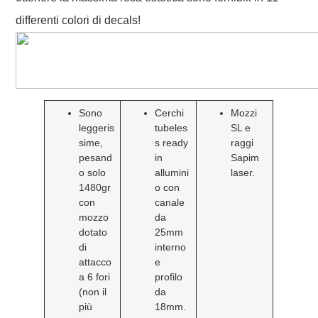
differenti colori di decals!
Sono
Cerchi
Mozzi
leggeris
tubeles
SL e
sime,
s ready
raggi
pesand
in
Sapim
o solo
allumini
laser.
1480gr
o con
con
canale
mozzo
da
dotato
25mm
di
interno
attacco
e
a 6 fori
profilo
(non il
da
più
18mm.