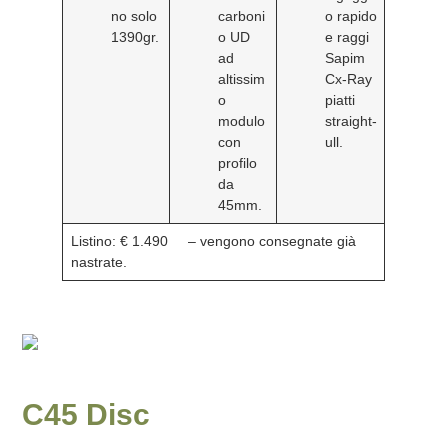
no solo
carboni
o rapido
1390gr.
o UD
e raggi
ad
Sapim
altissim
Cx-Ray
o
piatti
modulo
straight-
con
ull.
profilo
da
45mm.
Listino: € 1.490
– vengono consegnate già
nastrate.
C45 Disc