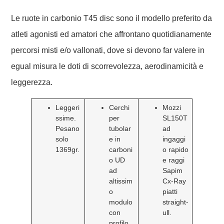
Le ruote in carbonio T45 disc sono il modello preferito da
atleti agonisti ed amatori che affrontano quotidianamente
percorsi misti e/o vallonati, dove si devono far valere in
egual misura le doti di scorrevolezza, aerodinamicità e
leggerezza.
Leggeri
Cerchi
Mozzi
ssime.
per
SL150T
Pesano
tubolar
ad
solo
e in
ingaggi
1369gr.
carboni
o rapido
o UD
e raggi
ad
Sapim
altissim
Cx-Ray
o
piatti
modulo
straight-
con
ull.
profilo