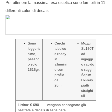
Per ottenere la massima resa estetica sono fornibili in 11
differenti colori di decals!
Sono
Cerchi
Mozzi
leggeris
tubeles
SL150T
sime,
s ready
ad
pesand
in
ingaggi
o solo
allumini
o rapido
1515gr.
o con
e raggi
profilo
Sapim
da
Cx-Ray
28mm.
piatti
straight-
ull.
Listino: € 690
– vengono consegnate già
nastrate e decals di serie nere.