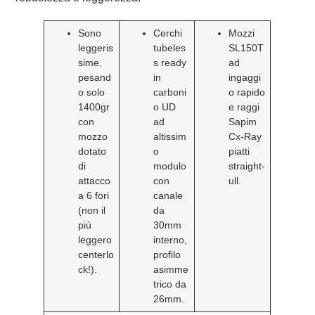
Sono
Cerchi
Mozzi
leggeris
tubeles
SL150T
sime,
s ready
ad
pesand
in
ingaggi
o solo
carboni
o rapido
1400gr
o UD
e raggi
con
ad
Sapim
mozzo
altissim
Cx-Ray
dotato
o
piatti
di
modulo
straight-
attacco
con
ull.
a 6 fori
canale
(non il
da
più
30mm
leggero
interno,
centerlo
profilo
ck!).
asimme
trico da
26mm.