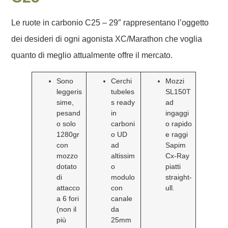
Le ruote in carbonio C25 – 29″ rappresentano l’oggetto
dei desideri di ogni agonista XC/Marathon che voglia
quanto di meglio attualmente offre il mercato.
Sono
Cerchi
Mozzi
leggeris
tubeles
SL150T
sime,
s ready
ad
pesand
in
ingaggi
o solo
carboni
o rapido
1280gr
o UD
e raggi
con
ad
Sapim
mozzo
altissim
Cx-Ray
dotato
o
piatti
di
modulo
straight-
attacco
con
ull.
a 6 fori
canale
(non il
da
più
25mm