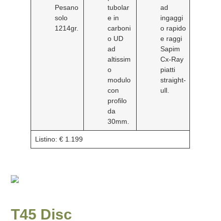
Pesano
tubolar
ad
solo
e in
ingaggi
1214gr.
carboni
o rapido
o UD
e raggi
ad
Sapim
altissim
Cx-Ray
o
piatti
modulo
straight-
con
ull.
profilo
da
30mm.
Listino: € 1.199
T45 Disc