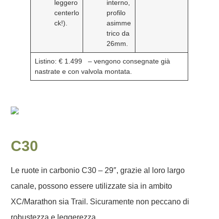
leggero
interno,
centerlo
profilo
ck!).
asimme
trico da
26mm.
Listino: € 1.499
– vengono consegnate già
nastrate e con valvola montata.
C30
Le ruote in carbonio C30 – 29″, grazie al loro largo
canale, possono essere utilizzate sia in ambito
XC/Marathon sia Trail. Sicuramente non peccano di
robustezza e leggerezza.