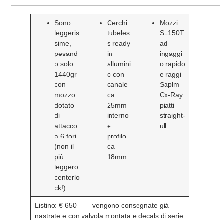
Sono
Cerchi
Mozzi
leggeris
tubeles
SL150T
sime,
s ready
ad
pesand
in
ingaggi
o solo
allumini
o rapido
1440gr
o con
e raggi
con
canale
Sapim
mozzo
da
Cx-Ray
dotato
25mm
piatti
di
interno
straight-
attacco
e
ull.
a 6 fori
profilo
(non il
da
più
18mm.
leggero
centerlo
ck!).
Listino: € 650
– vengono consegnate già
nastrate e con valvola montata e decals di serie