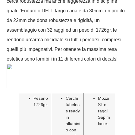
cerca robustezza ma anche leggerezza in discipline
quali l’Enduro o DH. Il largo canale da 30mm, un profilo
da 22mm che dona robustezza e rigidità, un
assemblaggio con 32 raggi ed un peso di 1726gr. le
rendono un’arma micidiale su tutti i percorsi, compresi
quelli più impegnativi. Per ottenere la massima resa
estetica sono fornibili in 11 differenti colori di decals!
Pesano
Cerchi
Mozzi
1726gr.
tubeles
SL e
s ready
raggi
in
Sapim
allumini
laser.
o con