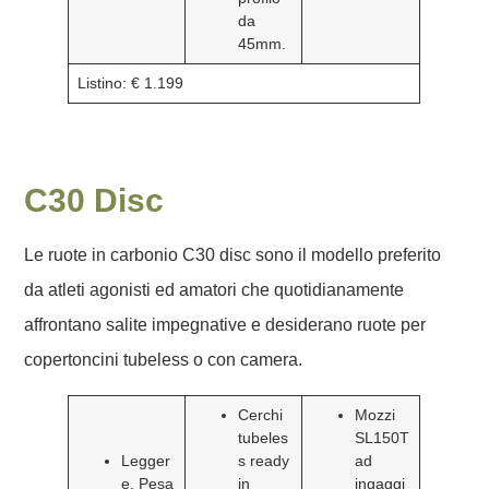
da
45mm.
Listino: € 1.199
C30 Disc
Le ruote in carbonio C30 disc sono il modello preferito
da atleti agonisti ed amatori che quotidianamente
affrontano salite impegnative e desiderano ruote per
copertoncini tubeless o con camera.
Cerchi
Mozzi
tubeles
SL150T
Legger
s ready
ad
e. Pesa
in
ingaggi