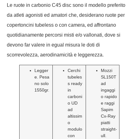
Le ruote in carbonio C45 disc sono il modello preferito
da atleti agonisti ed amatori che, desiderano ruote per
copertoncini tubeless o con camera, ed affrontano
quotidianamente percorsi misti e/o vallonati, dove si
devono far valere in egual misura le doti di
scorrevolezza, aerodinamicità e leggerezza.
Legger
Cerchi
Mozzi
e. Pesa
tubeles
SL150T
no solo
s ready
ad
1550gr.
in
ingaggi
carboni
o rapido
o UD
e raggi
ad
Sapim
altissim
Cx-Ray
o
piatti
modulo
straight-
con
ull.