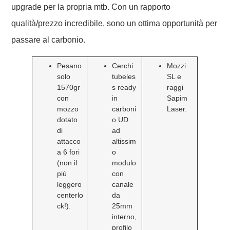
upgrade per la propria mtb. Con un rapporto
qualità/prezzo incredibile, sono un ottima opportunità per
passare al carbonio.
Pesano
Cerchi
Mozzi
solo
tubeles
SL e
1570gr
s ready
raggi
con
in
Sapim
mozzo
carboni
Laser.
dotato
o UD
di
ad
attacco
altissim
a 6 fori
o
(non il
modulo
più
con
leggero
canale
centerlo
da
ck!).
25mm
interno,
profilo