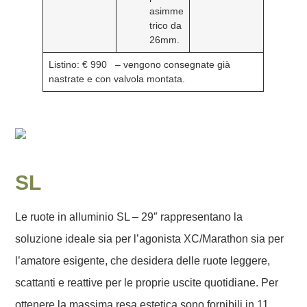
asimme
trico da
26mm.
Listino: € 990
– vengono consegnate già
nastrate e con valvola montata.
SL
Le ruote in alluminio SL – 29″ rappresentano la
soluzione ideale sia per l’agonista XC/Marathon sia per
l’amatore esigente, che desidera delle ruote leggere,
scattanti e reattive per le proprie uscite quotidiane. Per
ottenere la massima resa estetica sono fornibili in 11