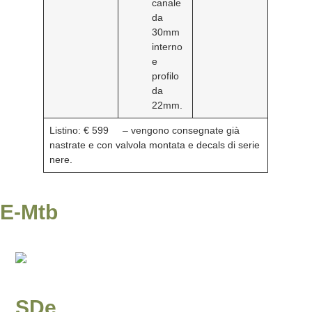
canale
da
30mm
interno
e
profilo
da
22mm.
Listino: € 599
– vengono consegnate già
nastrate e con valvola montata e decals di serie
nere.
E-Mtb
SDe